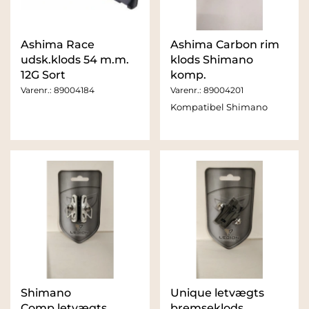
Ashima Race
Ashima Carbon rim
udsk.klods 54 m.m.
klods Shimano
12G Sort
komp.
Varenr.:
89004184
Varenr.:
89004201
Kompatibel Shimano
Shimano
Unique letvægts
Comp.letvægts
bremseklods