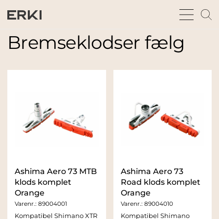
bars
m
sharp
gl
thin
t
Bremseklodser fælg
fu
Ashima Aero 73 MTB
Ashima Aero 73
klods komplet
Road klods komplet
Orange
Orange
Varenr.:
89004001
Varenr.:
89004010
Kompatibel Shimano XTR
Kompatibel Shimano