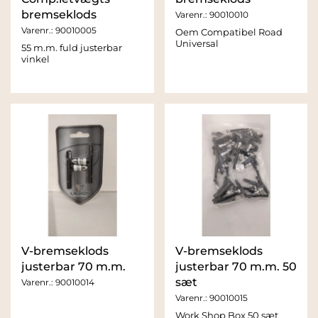
bremseklods
Varenr.:
90010010
Varenr.:
90010005
Oem Compatibel Road
Universal
55 m.m. fuld justerbar
vinkel
V-bremseklods
V-bremseklods
justerbar 70 m.m.
justerbar 70 m.m. 50
sæt
Varenr.:
90010014
Varenr.:
90010015
Work Shop Box 50 sæt