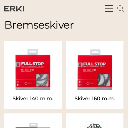
bars
m
sharp
gl
thin
t
Bremseskiver
fu
Skiver 140 m.m.
Skiver 160 m.m.