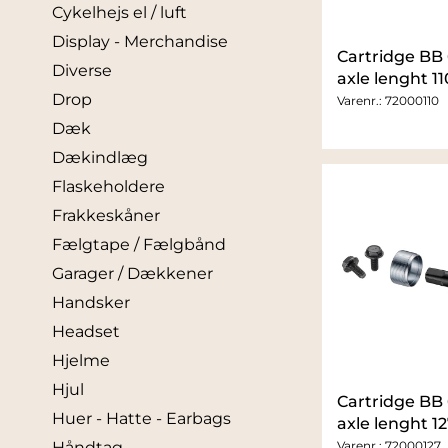
Cykelhejs el / luft
Display - Merchandise
Cartridge B
Diverse
axle lenght 
Drop
Varenr.:
72000110
Dæk
Dækindlæg
Flaskeholdere
Frakkeskåner
Fælgtape / Fælgbånd
Garager / Dækkener
Handsker
Headset
Hjelme
Hjul
Cartridge B
Huer - Hatte - Earbags
axle lenght 
Varenr.:
72000127
Håndtag