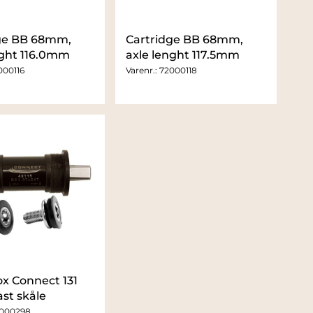
ge BB 68mm,
Cartridge BB 68mm,
nght 116.0mm
axle lenght 117.5mm
000116
Varenr.:
72000118
x Connect 131
st skåle
000298