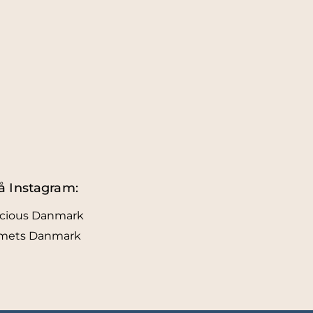
å Instagram:
icious Danmark
lmets Danmark