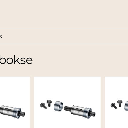
S
bokse