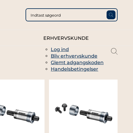
ERHVERVSKUNDE
Log ind
magni
Bliv erhvervskunde
glass
Glemt adgangskoden
thin
Handelsbetingelser
full