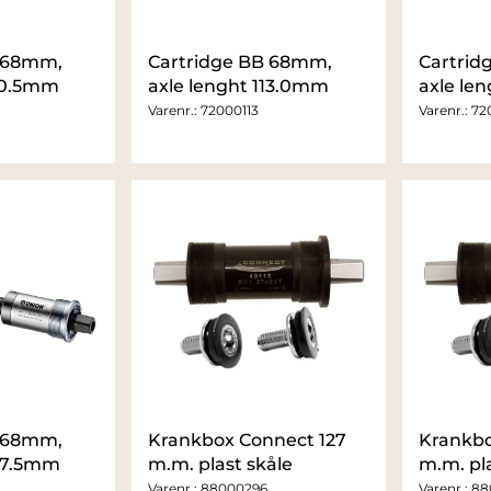
B 68mm,
Cartridge BB 68mm,
Cartrid
110.5mm
axle lenght 113.0mm
axle le
Varenr.:
72000113
Varenr.:
72
B 68mm,
Krankbox Connect 127
Krankbo
127.5mm
m.m. plast skåle
m.m. pla
Varenr.:
88000296
Varenr.:
88