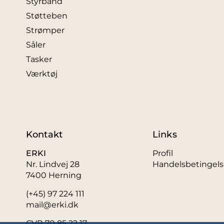
Styrbånd
Støtteben
Strømper
Såler
Tasker
Værktøj
Kontakt
Links
ERKI
Profil
Nr. Lindvej 28
Handelsbetingels
7400 Herning
(+45) 97 224 111
mail@erki.dk
CVR 70 85 22 17