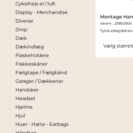
Cykelhejs el / luft
Display - Merchandise
Montage Han
Diverse
Varenr.:
29950906
Drop
Tynd arbejdsha
Dæk
Vælg størrel
Dækindlæg
Flaskeholdere
Frakkeskåner
Fælgtape / Fælgbånd
Garager / Dækkener
Handsker
Headset
Hjelme
Hjul
Huer - Hatte - Earbags
Håndtag