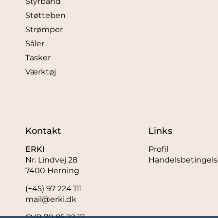
Styrbånd
Støtteben
Strømper
Såler
Tasker
Værktøj
Kontakt
Links
ERKI
Profil
Nr. Lindvej 28
Handelsbetingels
7400 Herning
(+45) 97 224 111
mail@erki.dk
CVR 70 85 22 17