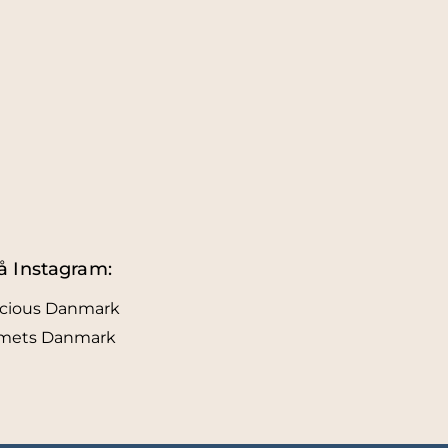
å Instagram:
icious Danmark
lmets Danmark