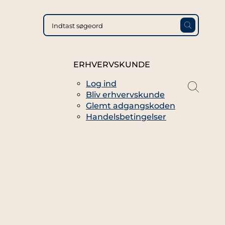
ERHVERVSKUNDE
Log ind
magni
Bliv erhvervskunde
glass
Glemt adgangskoden
thin
Handelsbetingelser
full