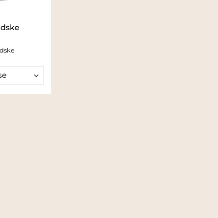
dske
ndske
se