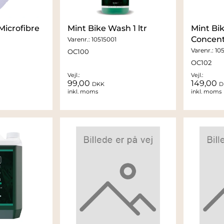
Microfibre
Mint Bike Wash 1 ltr
Mint Bik
Concent
Varenr.:
10515001
Varenr.:
10
OC100
OC102
Vejl.:
Vejl.:
99,00
149,00
DKK
D
inkl. moms
inkl. moms