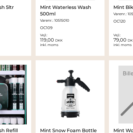
h 5ltr
Mint Waterless Wash
Mint Bik
500ml
Varenr.:
105
Varenr.:
10515010
OC120
OC109
Vejl.:
Vejl.:
119,00
79,00
DKK
DK
inkl. moms
inkl. moms
h Refill
Mint Snow Foam Bottle
Mint Wo