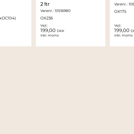
2 ltr
Varenr.:
10
Varenr.:
10516980
OX175
2xOC104)
OX236
Vejl.:
Vejl.:
199,00
199,00
DKK
D
inkl. moms
inkl. moms