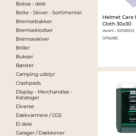
Bokse - dele
Bolte - Skiver - Sortimenter
Helmet Care 
Bremsebakker
Cloth 30x30
Bremseklodser
Varenr.:
10008323
OF608C
Bremseskiver
Briller
Bukser
Børster
Camping udstyr
Crashpads
Display - Merchandise -
Kataloger
Diverse
Dækvarmere / CO2
El dele
Garager / Dækkener