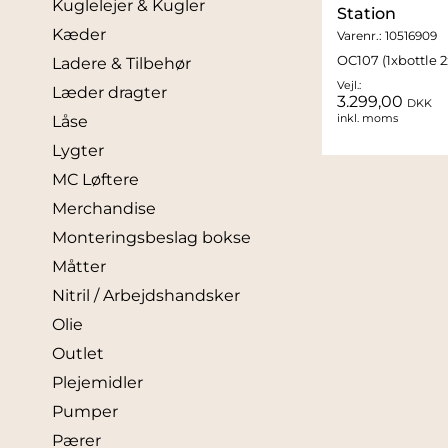
Kuglelejer & Kugler
Station
Kæder
Varenr.:
10516909
OC107 (1xbottle 
Ladere & Tilbehør
Vejl.:
Læder dragter
3.299,00
DKK
inkl. moms
Låse
Lygter
MC Løftere
Merchandise
Monteringsbeslag bokse
Måtter
Nitril / Arbejdshandsker
Olie
Outlet
Plejemidler
Pumper
Pærer