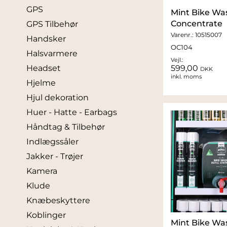
GPS
Mint Bike Was
Concentrate
GPS Tilbehør
Varenr.:
10515007
Handsker
OC104
Halsvarmere
Vejl.:
599,00
Headset
DKK
inkl. moms
Hjelme
Hjul dekoration
Huer - Hatte - Earbags
Håndtag & Tilbehør
Indlægssåler
Jakker - Trøjer
Kamera
Klude
Knæbeskyttere
Koblinger
Mint Bike Was