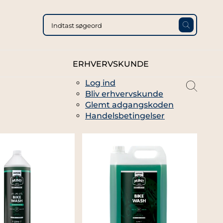
ERHVERVSKUNDE
Log ind
magni
Bliv erhvervskunde
glass
Glemt adgangskoden
thin
Handelsbetingelser
full