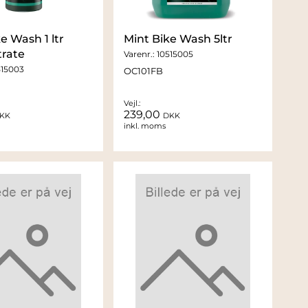
e Wash 1 ltr
Mint Bike Wash 5ltr
rate
Varenr.:
10515005
515003
OC101FB
Vejl.:
239,00
KK
DKK
inkl. moms