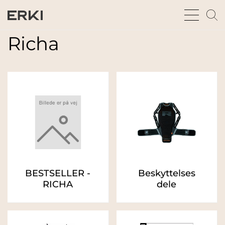
bars
m
sharp
gl
thin
t
Richa
fu
BESTSELLER -
Beskyttelses
RICHA
dele