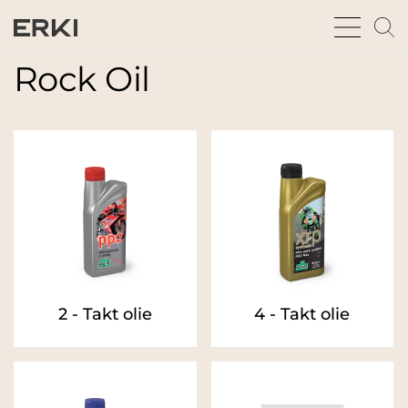
bars
m
sharp
gl
thin
t
Rock Oil
fu
2 - Takt olie
4 - Takt olie