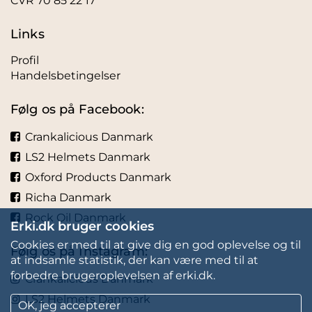
CVR 70 85 22 17
Links
Profil
Handelsbetingelser
Følg os på Facebook:
Crankalicious Danmark
LS2 Helmets Danmark
Oxford Products Danmark
Richa Danmark
Rock Oil Danmark
Erki.dk bruger cookies
Cookies er med til at give dig en god oplevelse og til
Følg os på Instagram:
at indsamle statistik, der kan være med til at
forbedre brugeroplevelsen af erki.dk.
Crankalicious Danmark
LS2 Helmets Danmark
OK, jeg accepterer