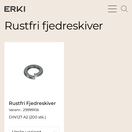
bars
m
sharp
gl
thin
t
Rustfri fjedreskiver
fu
Rustfri Fjedreskiver
Varenr.:
29999106
DIN127 A2 (200 stk.)