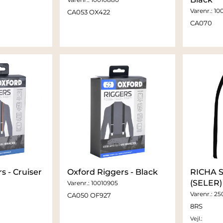
Varenr.:
10
CA053 OX422
CA070
s - Cruiser
Oxford Riggers - Black
RICHA 
(SELER)
Varenr.:
10010905
Varenr.:
25
CA050 OF927
8RS
Vejl.: