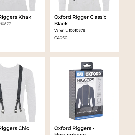
Riggers Khaki
Oxford Rigger Classic
Black
010877
Varenr.:
10010878
CA060
Riggers Chic
Oxford Riggers -
Herringbone