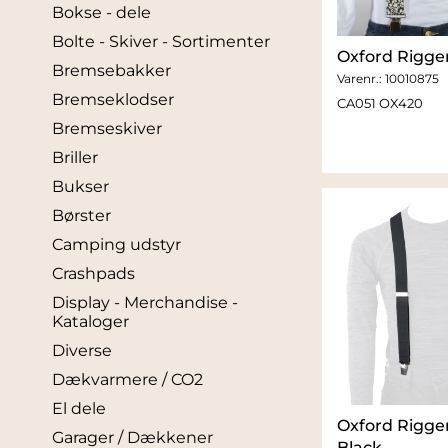
Bokse - dele
Bolte - Skiver - Sortimenter
Oxford Rigger
Bremsebakker
Varenr.:
10010875
Bremseklodser
CA051 OX420
Bremseskiver
Briller
Bukser
Børster
Camping udstyr
Crashpads
Display - Merchandise -
Kataloger
Diverse
Dækvarmere / CO2
El dele
Oxford Rigger
Garager / Dækkener
Black