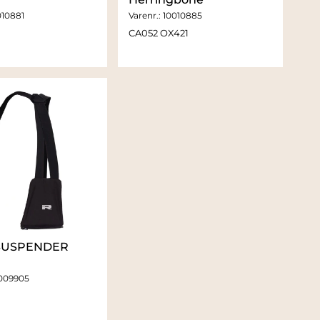
010881
Varenr.:
10010885
CA052 OX421
SUSPENDER
009905