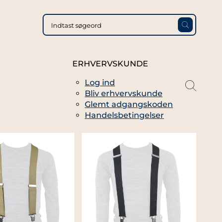
ERHVERVSKUNDE
Log ind
magni
Bliv erhvervskunde
glass
Glemt adgangskoden
thin
Handelsbetingelser
full