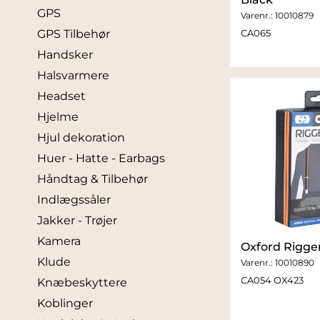
GPS
Varenr.:
10010879
CA065
GPS Tilbehør
Handsker
Halsvarmere
Headset
Hjelme
Hjul dekoration
Huer - Hatte - Earbags
Håndtag & Tilbehør
Indlægssåler
Jakker - Trøjer
Kamera
Oxford Rigger
Klude
Varenr.:
10010890
CA054 OX423
Knæbeskyttere
Koblinger