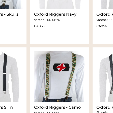
s - Skulls
Oxford Riggers Navy
Oxford 
Varenr.:
10010876
Varenr.:
10
CA055
CA056
s Slim
Oxford Riggers - Camo
Oxford 
Black
Varenr.:
10010880