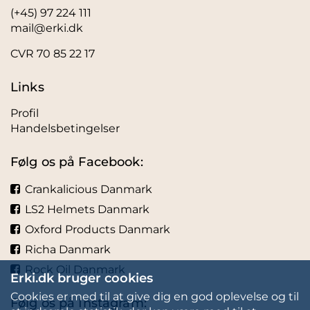
(+45) 97 224 111
mail@erki.dk
CVR 70 85 22 17
Links
Profil
Handelsbetingelser
Følg os på Facebook:
Crankalicious Danmark
LS2 Helmets Danmark
Oxford Products Danmark
Richa Danmark
Rock Oil Danmark
Erki.dk bruger cookies
Cookies er med til at give dig en god oplevelse og til
Følg os på Instagram: