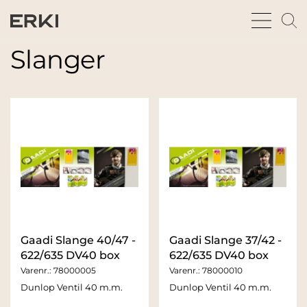
bars
m
sharp
gl
thin
t
Slanger
fu
Gaadi Slange 40/47 -
Gaadi Slange 37/42 -
622/635 DV40 box
622/635 DV40 box
Varenr.:
78000005
Varenr.:
78000010
Dunlop Ventil 40 m.m.
Dunlop Ventil 40 m.m.