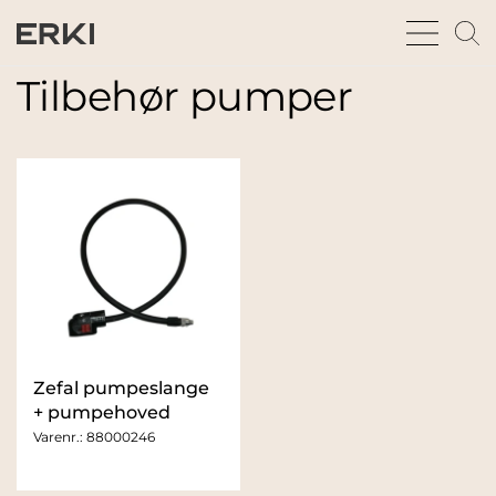
bars
m
sharp
gl
thin
t
Tilbehør pumper
fu
Zefal pumpeslange
+ pumpehoved
Varenr.:
88000246