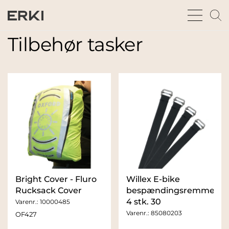
bars
m
sharp
gl
thin
t
Tilbehør tasker
fu
Bright Cover - Fluro
Willex E-bike
Rucksack Cover
bespændingsremme
4 stk. 30
Varenr.:
10000485
Varenr.:
85080203
OF427