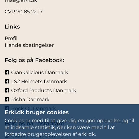
mail@erki.dk
CVR 70 85 22 17
Links
Profil
Handelsbetingelser
Følg os på Facebook:
Crankalicious Danmark
LS2 Helmets Danmark
Oxford Products Danmark
Richa Danmark
Rock Oil Danmark
Erki.dk bruger cookies
Cookies er med til at give dig en god oplevelse og til
Følg os på Instagram:
at indsamle statistik, der kan være med til at
forbedre brugeroplevelsen af erki.dk.
Crankalicious Danmark