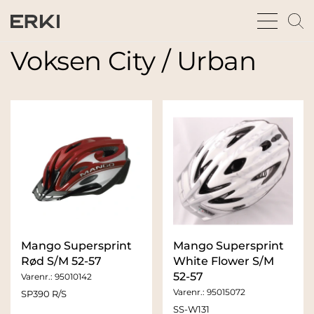
bars
m
sharp
gl
thin
t
Voksen City / Urban
fu
Mango Supersprint
Mango Supersprint
Rød S/M 52-57
White Flower S/M
52-57
Varenr.:
95010142
Varenr.:
95015072
SP390 R/S
SS-W131