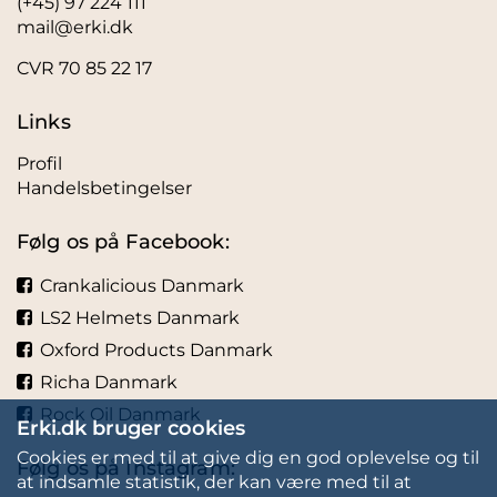
(+45) 97 224 111
mail@erki.dk
CVR 70 85 22 17
Links
Profil
Handelsbetingelser
Følg os på Facebook:
Crankalicious Danmark
LS2 Helmets Danmark
Oxford Products Danmark
Richa Danmark
Rock Oil Danmark
Erki.dk bruger cookies
Cookies er med til at give dig en god oplevelse og til
Følg os på Instagram:
at indsamle statistik, der kan være med til at