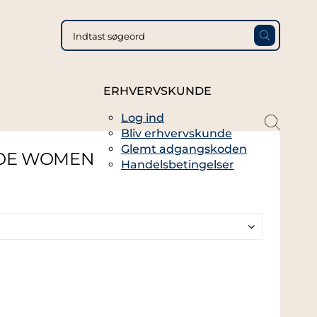
ERHVERVSKUNDE
Log ind
magni
Bliv erhvervskunde
glass
Glemt adgangskoden
thin
HOE WOMEN
Handelsbetingelser
full