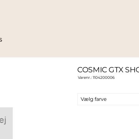
S
COSMIC GTX S
Varenr.:
1104200006
Vælg farve