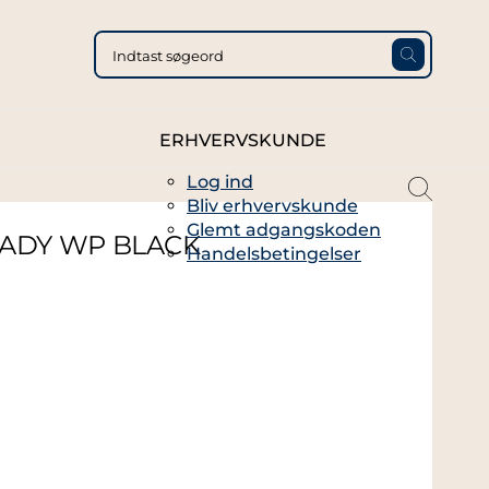
ERHVERVSKUNDE
Log ind
magni
Bliv erhvervskunde
glass
Glemt adgangskoden
thin
ADY WP BLACK
Handelsbetingelser
full