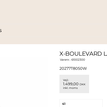
S
X-BOULEVARD L
Varenr.:
61002300
20277T8050W
Vejl.:
1.499,00
DKK
inkl. moms
41