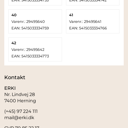
EAN: 5415033334735
EAN: 5415033334742
40
41
Varenr.: 29495640
Varenr.: 29495641
EAN: 5415033334759
EAN: 5415033334766
42
Varenr.: 29495642
EAN: 5415033334773
Kontakt
ERKI
Nr. Lindvej 28
7400 Herning
(+45) 97 224 111
mail@erki.dk