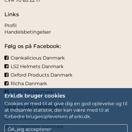
CVR 70 85 22 17
Links
Profil
Handelsbetingelser
Følg os på Facebook:
Crankalicious Danmark
LS2 Helmets Danmark
Oxford Products Danmark
Richa Danmark
Rock Oil Danmark
Erki.dk bruger cookies
Cookies er med til at give dig en god oplevelse og til
Følg os på Instagram:
at indsamle statistik, der kan være med til at
forbedre brugeroplevelsen af erki.dk.
Crankalicious Danmark
LS2 Helmets Danmark
OK, jeg accepterer