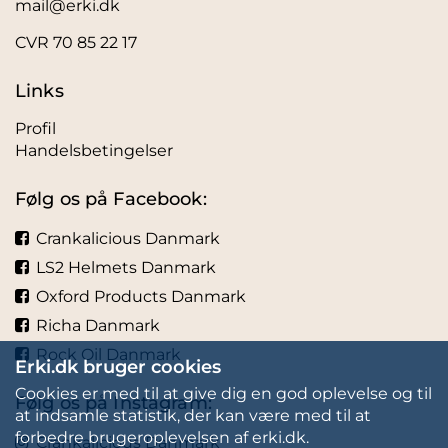
mail@erki.dk
CVR 70 85 22 17
Links
Profil
Handelsbetingelser
Følg os på Facebook:
Crankalicious Danmark
LS2 Helmets Danmark
Oxford Products Danmark
Richa Danmark
Rock Oil Danmark
Erki.dk bruger cookies
Cookies er med til at give dig en god oplevelse og til
Følg os på Instagram:
at indsamle statistik, der kan være med til at
forbedre brugeroplevelsen af erki.dk.
Crankalicious Danmark