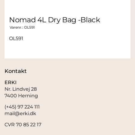
Nomad 4L Dry Bag -Black
Varenr.:
OL591
OL591
Kontakt
ERKI
Nr. Lindvej 28
7400 Herning
(+45) 97 224 111
mail@erki.dk
CVR 70 85 22 17