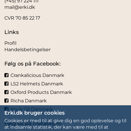
(+45) 97 224 111
mail@erki.dk
CVR 70 85 22 17
Links
Profil
Handelsbetingelser
Følg os på Facebook:
Crankalicious Danmark
LS2 Helmets Danmark
Oxford Products Danmark
Richa Danmark
Rock Oil Danmark
Erki.dk bruger cookies
Cookies er med til at give dig en god oplevelse og til
Følg os på Instagram:
at indsamle statistik, der kan være med til at