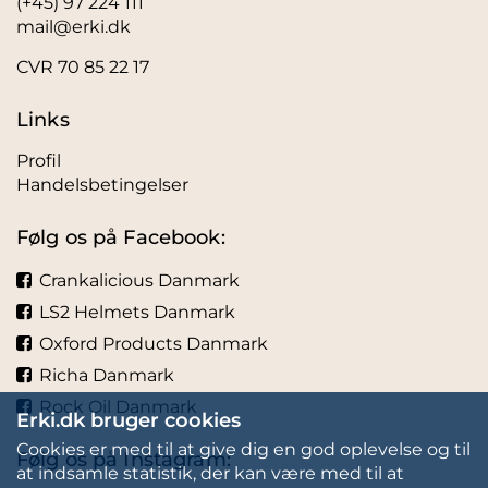
(+45) 97 224 111
mail@erki.dk
CVR 70 85 22 17
Links
Profil
Handelsbetingelser
Følg os på Facebook:
Crankalicious Danmark
LS2 Helmets Danmark
Oxford Products Danmark
Richa Danmark
Rock Oil Danmark
Erki.dk bruger cookies
Cookies er med til at give dig en god oplevelse og til
Følg os på Instagram:
at indsamle statistik, der kan være med til at