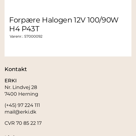
Forpære Halogen 12V 100/90W
H4 P43T
Varenr.:
57000092
Kontakt
ERKI
Nr. Lindvej 28
7400 Herning
(+45) 97 224 111
mail@erki.dk
CVR 70 85 22 17