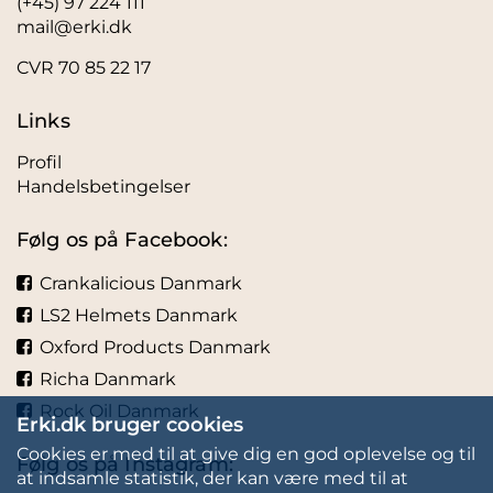
(+45) 97 224 111
mail@erki.dk
CVR 70 85 22 17
Links
Profil
Handelsbetingelser
Følg os på Facebook:
Crankalicious Danmark
LS2 Helmets Danmark
Oxford Products Danmark
Richa Danmark
Rock Oil Danmark
Erki.dk bruger cookies
Cookies er med til at give dig en god oplevelse og til
Følg os på Instagram:
at indsamle statistik, der kan være med til at