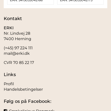
EAN: 5415033042166
EAN: 5415033042173
Kontakt
ERKI
Nr. Lindvej 28
7400 Herning
(+45) 97 224 111
mail@erki.dk
CVR 70 85 22 17
Links
Profil
Handelsbetingelser
Følg os på Facebook: