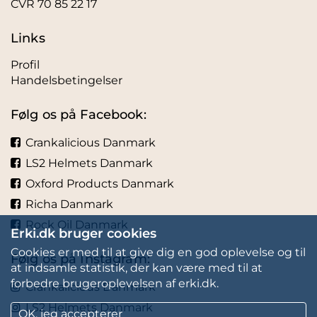
CVR 70 85 22 17
Links
Profil
Handelsbetingelser
Følg os på Facebook:
Crankalicious Danmark
LS2 Helmets Danmark
Oxford Products Danmark
Richa Danmark
Rock Oil Danmark
Erki.dk bruger cookies
Cookies er med til at give dig en god oplevelse og til
Følg os på Instagram:
at indsamle statistik, der kan være med til at
forbedre brugeroplevelsen af erki.dk.
Crankalicious Danmark
LS2 Helmets Danmark
OK, jeg accepterer