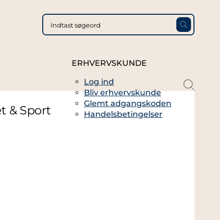
ERHVERVSKUNDE
Log ind
magni
Bliv erhvervskunde
glass
Glemt adgangskoden
thin
t & Sport
Handelsbetingelser
full