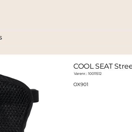
S
COOL SEAT Stree
Varenr.:
10011512
OX901