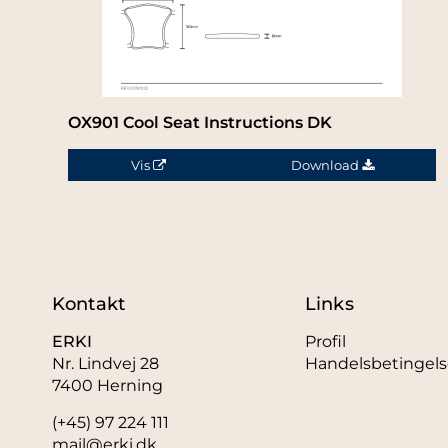
OX901 Cool Seat Instructions DK
Vis
Download
Kontakt
Links
ERKI
Profil
Nr. Lindvej 28
Handelsbetingels
7400 Herning
(+45) 97 224 111
mail@erki.dk