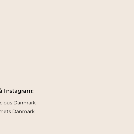
å Instagram:
icious Danmark
lmets Danmark