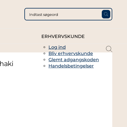
ERHVERVSKUNDE
Log ind
magni
Bliv erhvervskunde
glass
Glemt adgangskoden
thin
haki
Handelsbetingelser
full