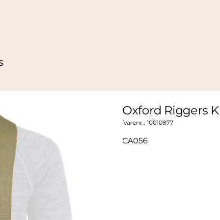
S
Oxford Riggers K
Varenr.:
10010877
CA056