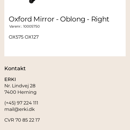
Oxford Mirror - Oblong - Right
Varenr.:
10005750
OX575 OX127
Kontakt
ERKI
Nr. Lindvej 28
7400 Herning
(+45) 97 224 111
mail@erki.dk
CVR 70 85 22 17