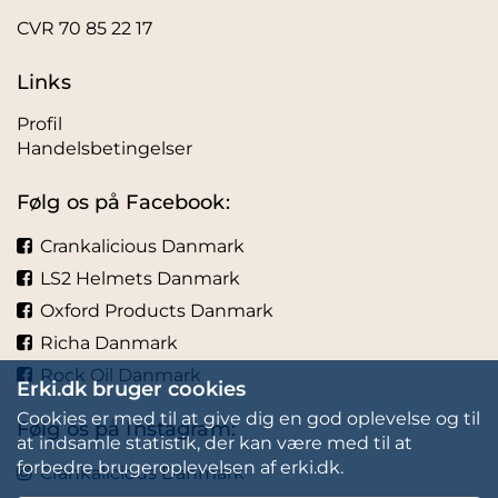
CVR 70 85 22 17
Links
Profil
Handelsbetingelser
Følg os på Facebook:
Crankalicious Danmark
LS2 Helmets Danmark
Oxford Products Danmark
Richa Danmark
Rock Oil Danmark
Erki.dk bruger cookies
Cookies er med til at give dig en god oplevelse og til
Følg os på Instagram:
at indsamle statistik, der kan være med til at
forbedre brugeroplevelsen af erki.dk.
Crankalicious Danmark