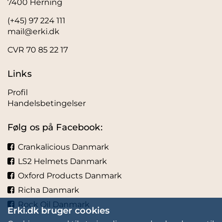
7400 Herning
(+45) 97 224 111
mail@erki.dk
CVR 70 85 22 17
Links
Profil
Handelsbetingelser
Følg os på Facebook:
Crankalicious Danmark
LS2 Helmets Danmark
Oxford Products Danmark
Richa Danmark
Rock Oil Danmark
Erki.dk bruger cookies