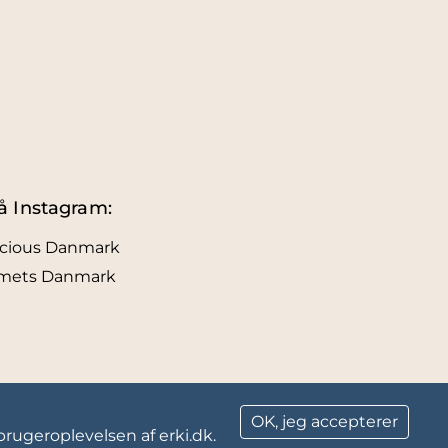
å Instagram:
icious Danmark
lmets Danmark
OK, jeg accepterer
brugeroplevelsen af erki.dk.