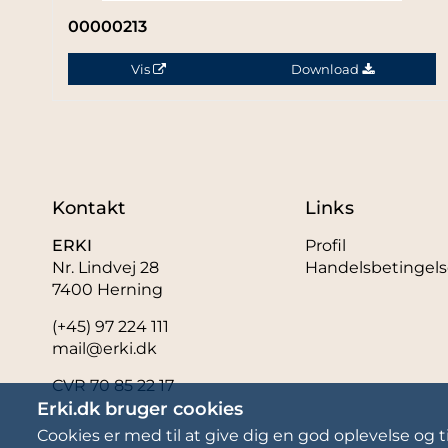
00000213
Vis
Download
Kontakt
Links
ERKI
Profil
Nr. Lindvej 28
Handelsbetingels
7400 Herning
(+45) 97 224 111
mail@erki.dk
CVR 70 85 22 17
Erki.dk bruger cookies
Cookies er med til at give dig en god oplevelse og ti