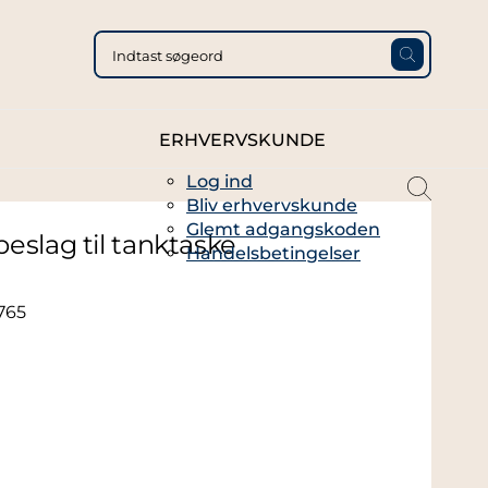
ERHVERVSKUNDE
Log ind
magni
Bliv erhvervskunde
glass
Glemt adgangskoden
thin
eslag til tanktaske
Handelsbetingelser
full
765