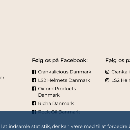
Følg os på Facebook:
Følg os p
Crankalicious Danmark
Crankal
er
LS2 Helmets Danmark
LS2 He
Oxford Products
Danmark
Richa Danmark
Rock Oil Danmark
l at indsamle statistik, der kan være med til at forbedre 