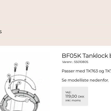
S
BF05K Tanklock b
Varenr.:
55010805
Passer med TK763 og TK
Se modelliste nedenfor.
Vejl.:
119,00
DKK
inkl. moms