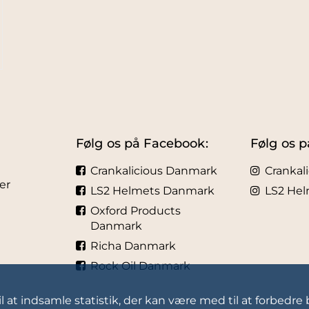
Følg os på Facebook:
Følg os p
Crankalicious Danmark
Crankal
er
LS2 Helmets Danmark
LS2 He
Oxford Products
Danmark
Richa Danmark
Rock Oil Danmark
l at indsamle statistik, der kan være med til at forbedre 