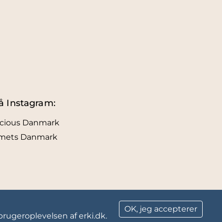
å Instagram:
icious Danmark
lmets Danmark
OK, jeg accepterer
brugeroplevelsen af erki.dk.