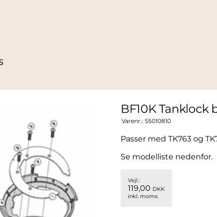
S
BF10K Tanklock b
Varenr.:
55010810
Passer med TK763 og TK
Se modelliste nedenfor.
Vejl.:
119,00
DKK
inkl. moms