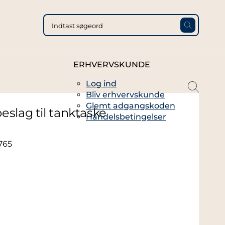
ERHVERVSKUNDE
Log ind
magni
Bliv erhvervskunde
glass
Glemt adgangskoden
thin
eslag til tanktaske
Handelsbetingelser
full
765