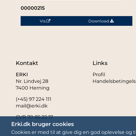
00000215
Vis
Download
Kontakt
Links
ERKI
Profil
Nr. Lindvej 28
Handelsbetingels
7400 Herning
(+45) 97 224 111
mail@erki.dk
CVR 70 85 22 17
Erki.dk bruger cookies
Cookies er med til at give dig en god oplevelse og ti