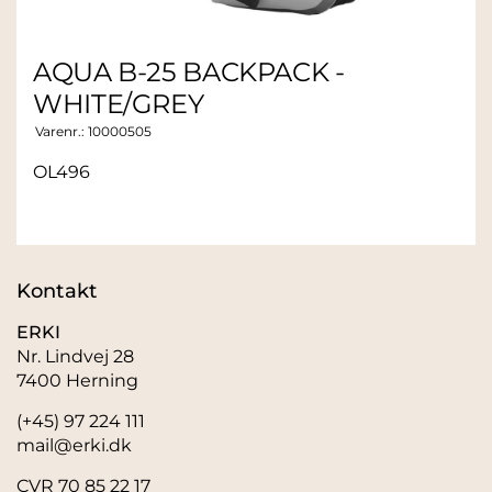
AQUA B-25 BACKPACK -
WHITE/GREY
Varenr.:
10000505
OL496
Kontakt
ERKI
Nr. Lindvej 28
7400 Herning
(+45) 97 224 111
mail@erki.dk
CVR 70 85 22 17