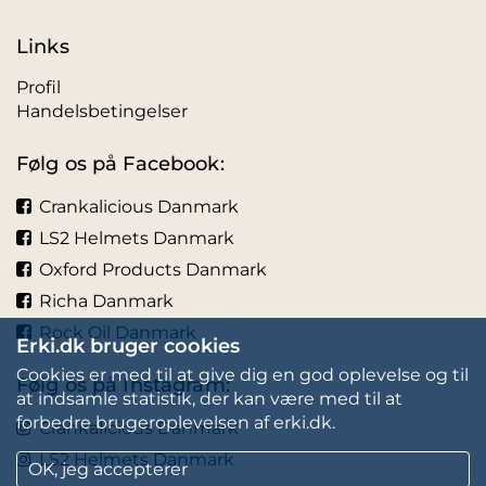
Links
Profil
Handelsbetingelser
Følg os på Facebook:
Crankalicious Danmark
LS2 Helmets Danmark
Oxford Products Danmark
Richa Danmark
Rock Oil Danmark
Erki.dk bruger cookies
Cookies er med til at give dig en god oplevelse og til
Følg os på Instagram:
at indsamle statistik, der kan være med til at
forbedre brugeroplevelsen af erki.dk.
Crankalicious Danmark
LS2 Helmets Danmark
OK, jeg accepterer