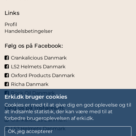
Links
Profil
Handelsbetingelser
Følg os på Facebook:
Crankalicious Danmark
LS2 Helmets Danmark
Oxford Products Danmark
Richa Danmark
Rock Oil Danmark
Erki.dk bruger cookies
Cookies er med til at give dig en god oplevelse og til
Følg os på Instagram:
at indsamle statistik, der kan være med til at
forbedre brugeroplevelsen af erki.dk.
Crankalicious Danmark
LS2 Helmets Danmark
OK, jeg accepterer