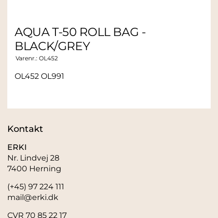
AQUA T-50 ROLL BAG -
BLACK/GREY
Varenr.:
OL452
OL452 OL991
Kontakt
ERKI
Nr. Lindvej 28
7400 Herning
(+45) 97 224 111
mail@erki.dk
CVR 70 85 22 17