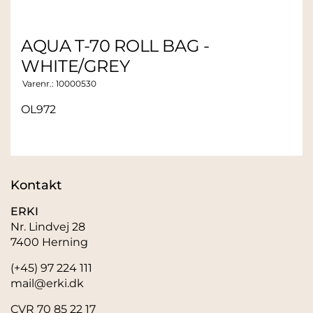
AQUA T-70 ROLL BAG -
WHITE/GREY
Varenr.:
10000530
OL972
Kontakt
ERKI
Nr. Lindvej 28
7400 Herning
(+45) 97 224 111
mail@erki.dk
CVR 70 85 22 17