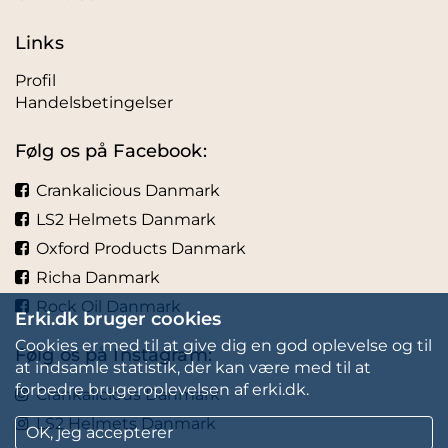
Links
Profil
Handelsbetingelser
Følg os på Facebook:
Crankalicious Danmark
LS2 Helmets Danmark
Oxford Products Danmark
Richa Danmark
Rock Oil Danmark
Erki.dk bruger cookies
Cookies er med til at give dig en god oplevelse og til
Følg os på Instagram:
at indsamle statistik, der kan være med til at
forbedre brugeroplevelsen af erki.dk.
Crankalicious Danmark
LS2 Helmets Danmark
OK, jeg accepterer