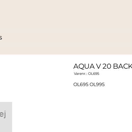
S
AQUA V 20 BACK
Varenr.:
OL695
OL695 OL995