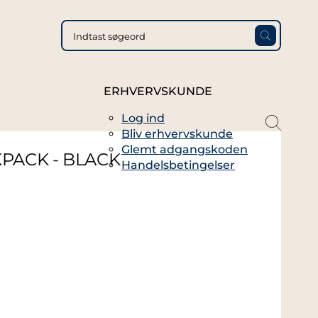
ERHVERVSKUNDE
Log ind
magni
Bliv erhvervskunde
glass
Glemt adgangskoden
thin
PACK - BLACK
Handelsbetingelser
full