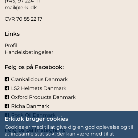
(+45) 97 224 111
mail@erki.dk
CVR 70 85 22 17
Links
Profil
Handelsbetingelser
Følg os på Facebook:
Crankalicious Danmark
LS2 Helmets Danmark
Oxford Products Danmark
Richa Danmark
Rock Oil Danmark
Erki.dk bruger cookies
Cookies er med til at give dig en god oplevelse og til
Følg os på Instagram:
at indsamle statistik, der kan være med til at