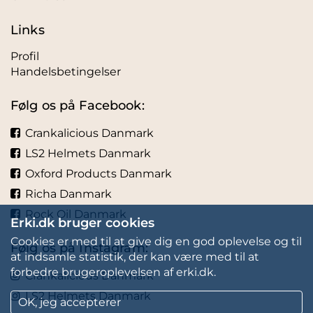
Links
Profil
Handelsbetingelser
Følg os på Facebook:
Crankalicious Danmark
LS2 Helmets Danmark
Oxford Products Danmark
Richa Danmark
Rock Oil Danmark
Erki.dk bruger cookies
Cookies er med til at give dig en god oplevelse og til
Følg os på Instagram:
at indsamle statistik, der kan være med til at
forbedre brugeroplevelsen af erki.dk.
Crankalicious Danmark
LS2 Helmets Danmark
OK, jeg accepterer