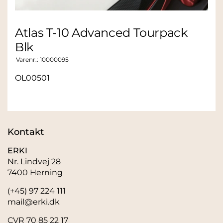
Atlas T-10 Advanced Tourpack
Blk
Varenr.:
10000095
OL00501
Kontakt
ERKI
Nr. Lindvej 28
7400 Herning
(+45) 97 224 111
mail@erki.dk
CVR 70 85 22 17