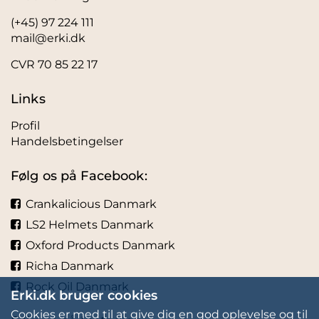
(+45) 97 224 111
mail@erki.dk
CVR 70 85 22 17
Links
Profil
Handelsbetingelser
Følg os på Facebook:
Crankalicious Danmark
LS2 Helmets Danmark
Oxford Products Danmark
Richa Danmark
Rock Oil Danmark
Erki.dk bruger cookies
Cookies er med til at give dig en god oplevelse og til