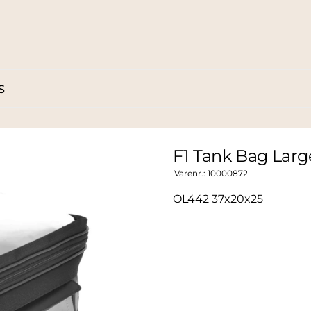
S
F1 Tank Bag Larg
Varenr.:
10000872
OL442 37x20x25