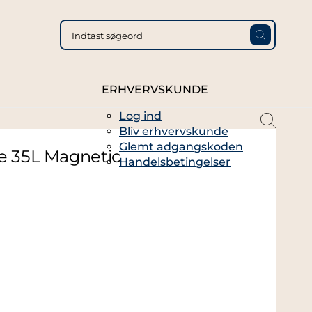
ERHVERVSKUNDE
Log ind
magni
Bliv erhvervskunde
glass
Glemt adgangskoden
thin
e 35L Magnetic
Handelsbetingelser
full