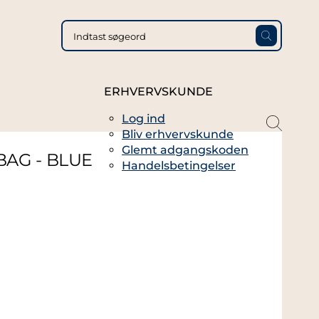
ERHVERVSKUNDE
Log ind
magni
Bliv erhvervskunde
glass
Glemt adgangskoden
thin
BAG - BLUE
Handelsbetingelser
full