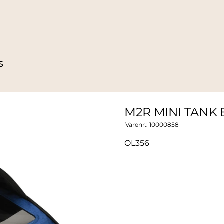
S
M2R MINI TANK 
Varenr.:
10000858
OL356