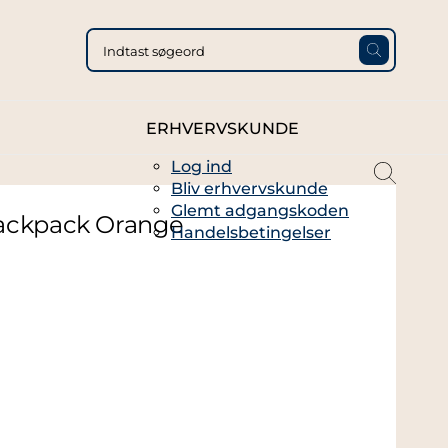
ERHVERVSKUNDE
Log ind
magni
Bliv erhvervskunde
glass
Glemt adgangskoden
thin
ackpack Orange
Handelsbetingelser
full