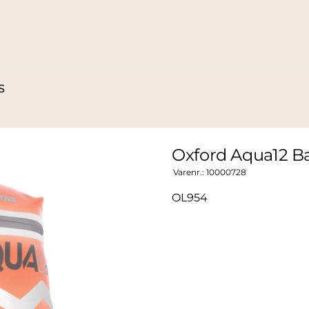
S
Oxford Aqua12 B
Varenr.:
10000728
OL954