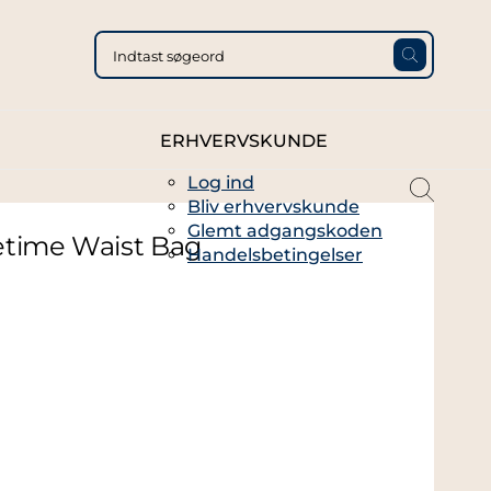
ERHVERVSKUNDE
Log ind
magni
Bliv erhvervskunde
glass
Glemt adgangskoden
thin
etime Waist Bag
Handelsbetingelser
full