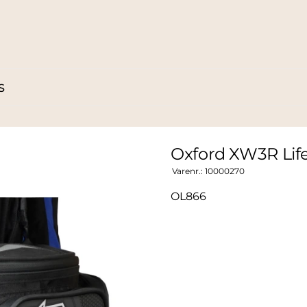
S
Oxford XW3R Lif
Varenr.:
10000270
OL866