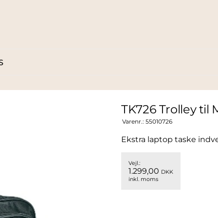
S
TK726 Trolley ti
Varenr.:
55010726
Ekstra laptop taske indv
Vejl.:
1.299,00
DKK
inkl. moms