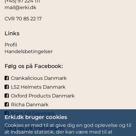
(+45) 97 224 111
mail@erki.dk
CVR 70 85 22 17
Links
Profil
Handelsbetingelser
Følg os på Facebook:
Crankalicious Danmark
LS2 Helmets Danmark
Oxford Products Danmark
Richa Danmark
Rock Oil Danmark
Erki.dk bruger cookies
Cookies er med til at give dig en god oplevelse og til
Følg os på Instagram:
at indsamle statistik, der kan være med til at