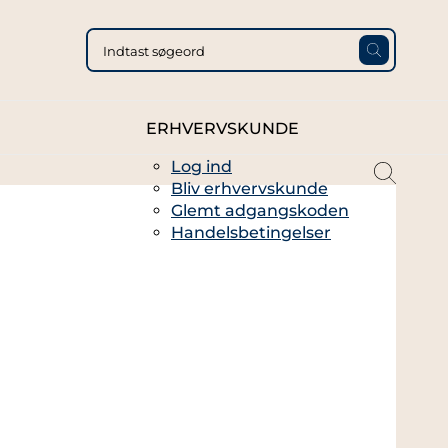
ERHVERVSKUNDE
Log ind
magni
Bliv erhvervskunde
glass
Glemt adgangskoden
thin
Handelsbetingelser
full