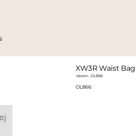
S
XW3R Waist Bag
Varenr.:
OL866
OL866