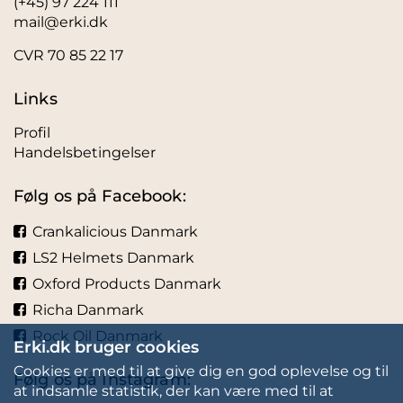
(+45) 97 224 111
mail@erki.dk
CVR 70 85 22 17
Links
Profil
Handelsbetingelser
Følg os på Facebook:
Crankalicious Danmark
LS2 Helmets Danmark
Oxford Products Danmark
Richa Danmark
Rock Oil Danmark
Erki.dk bruger cookies
Cookies er med til at give dig en god oplevelse og til
Følg os på Instagram:
at indsamle statistik, der kan være med til at