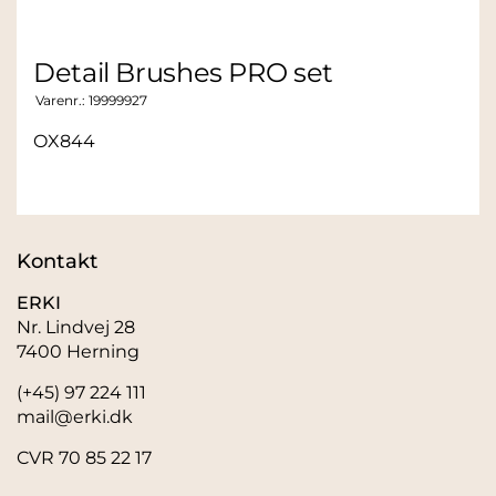
Detail Brushes PRO set
Varenr.:
19999927
OX844
Kontakt
ERKI
Nr. Lindvej 28
7400 Herning
(+45) 97 224 111
mail@erki.dk
CVR 70 85 22 17