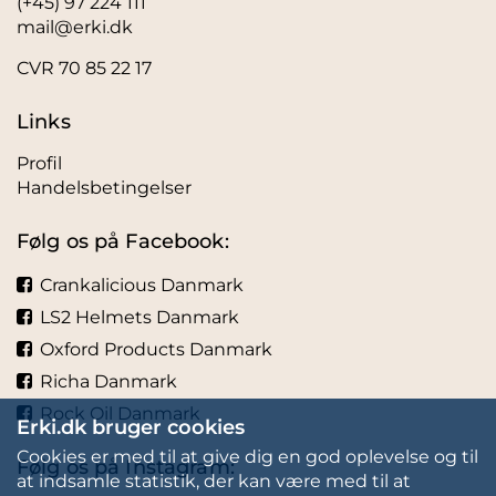
(+45) 97 224 111
mail@erki.dk
CVR 70 85 22 17
Links
Profil
Handelsbetingelser
Følg os på Facebook:
Crankalicious Danmark
LS2 Helmets Danmark
Oxford Products Danmark
Richa Danmark
Rock Oil Danmark
Erki.dk bruger cookies
Cookies er med til at give dig en god oplevelse og til
Følg os på Instagram:
at indsamle statistik, der kan være med til at