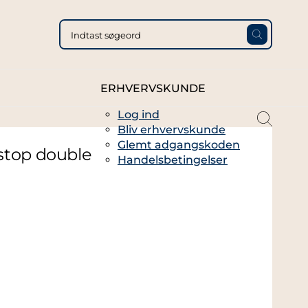
ERHVERVSKUNDE
Log ind
magni
Bliv erhvervskunde
glass
Glemt adgangskoden
thin
stop double
Handelsbetingelser
full