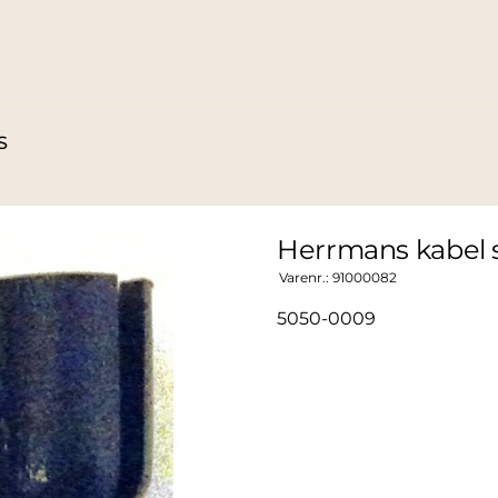
S
Herrmans kabel 
Varenr.:
91000082
5050-0009